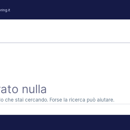
ing.it
Electronic Boards
Sensors
Our Method
The Gr
ato nulla
 che stai cercando. Forse la ricerca può aiutare.