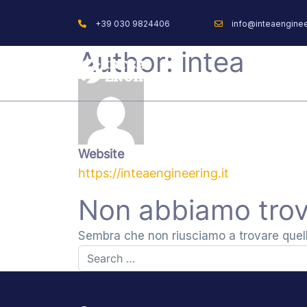
+39 030 9824406
info@inteaengineer
Author:
intea
Website
https://inteaengineering.it
Non abbiamo trov
Sembra che non riusciamo a trovare quello
Search for: