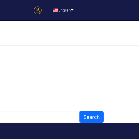
English
oup
Contact Us