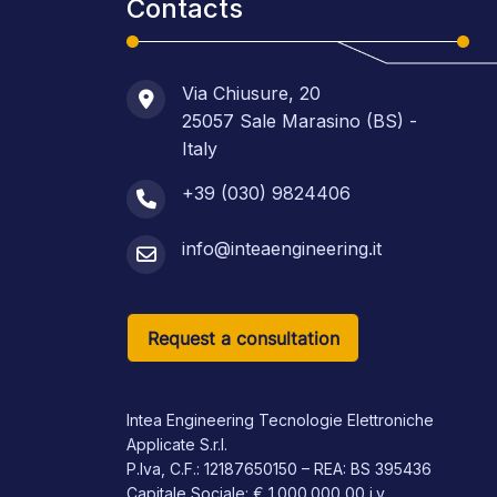
Contacts
Via Chiusure, 20
25057 Sale Marasino (BS) -
Italy
+39 (030) 9824406
info@inteaengineering.it
Request a consultation
Intea Engineering Tecnologie Elettroniche
Applicate S.r.l.
P.Iva, C.F.: 12187650150 – REA: BS 395436
Capitale Sociale: € 1.000.000,00 i.v.