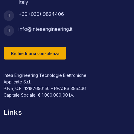
Italy
+39 (030) 9824406
info@inteaengineering.it
Richiedi una consulenza
Intea Engineering Tecnologie Elettroniche
Applicate S.r.l.
P.Iva, C.F.: 12187650150 – REA: BS 395436
Capitale Sociale: € 1.000.000,00 i.v.
Links