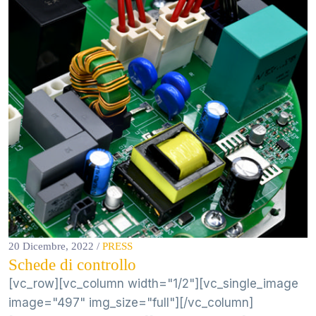
20 Dicembre, 2022
/
PRESS
Schede di controllo
[vc_row][vc_column width="1/2"][vc_single_image
image="497" img_size="full"][/vc_column]