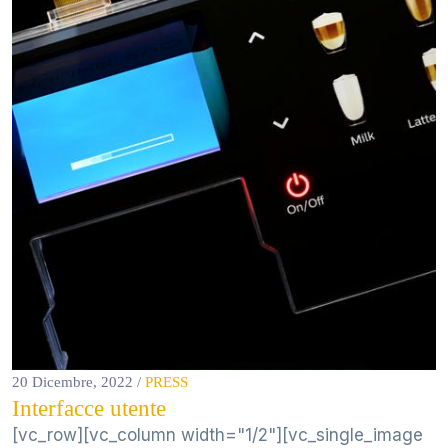
20 Dicembre, 2022
/
PRESS
Interfacce utente
[vc_row][vc_column width="1/2"][vc_single_image