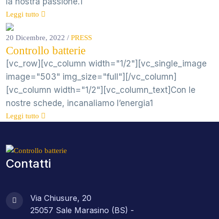
la nostra passione.1
Leggi tutto
20 Dicembre, 2022
/
PRESS
Controllo batterie
[vc_row][vc_column width="1/2"][vc_single_image
image="503" img_size="full"][/vc_column]
[vc_column width="1/2"][vc_column_text]Con le
nostre schede, incanaliamo l’energia1
Leggi tutto
Contatti
Via Chiusure, 20
25057 Sale Marasino (BS) -