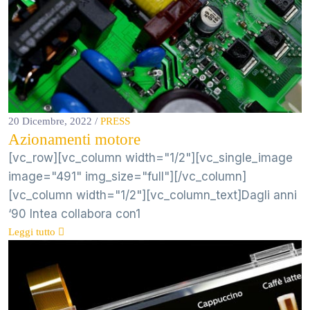
20 Dicembre, 2022
/
PRESS
Azionamenti motore
[vc_row][vc_column width="1/2"][vc_single_image
image="491" img_size="full"][/vc_column]
[vc_column width="1/2"][vc_column_text]Dagli anni
‘90 Intea collabora con1
Leggi tutto