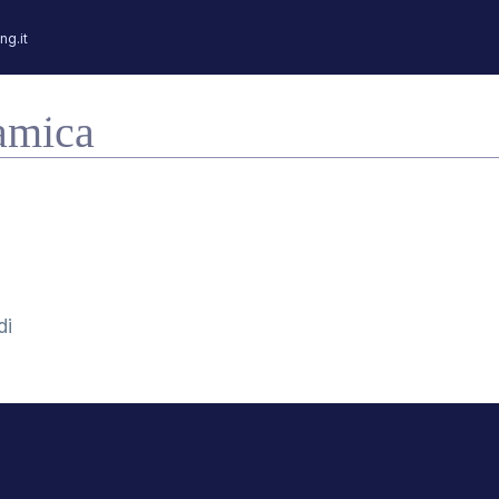
ng.it
chede Elettroniche
Sensori
Il Nostro Metodo
Il Grupp
amica
di