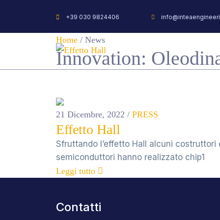
+39 030 9824406
info@inteaengineeri
Home
/
News
S
Innovation:
Oleodin
21 Dicembre, 2022
/
PRESS
Effetto Hall
Sfruttando l’effetto Hall alcuni costruttori 
semiconduttori hanno realizzato chip1
Leggi tutto
Contatti