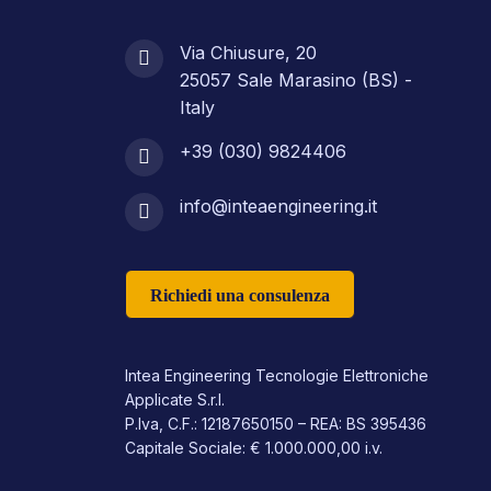
Via Chiusure, 20
25057 Sale Marasino (BS) -
Italy
+39 (030) 9824406
info@inteaengineering.it
Richiedi una consulenza
Intea Engineering Tecnologie Elettroniche
Applicate S.r.l.
P.Iva, C.F.: 12187650150 – REA: BS 395436
Capitale Sociale: € 1.000.000,00 i.v.