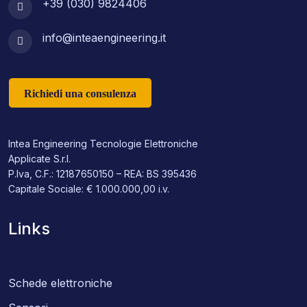
+39 (030) 9824406
info@inteaengineering.it
Richiedi una consulenza
Intea Engineering Tecnologie Elettroniche
Applicate S.r.l.
P.Iva, C.F.: 12187650150 – REA: BS 395436
Capitale Sociale: € 1.000.000,00 i.v.
Links
Schede elettroniche