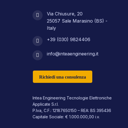
Via Chiusure, 20
25057 Sale Marasino (BS) -
Italy
+39 (030) 9824406
info@inteaengineering.it
Richiedi una consulenza
Intea Engineering Tecnologie Elettroniche
Applicate S.r.l.
P.Iva, C.F.: 12187650150 – REA: BS 395436
Capitale Sociale: € 1.000.000,00 i.v.