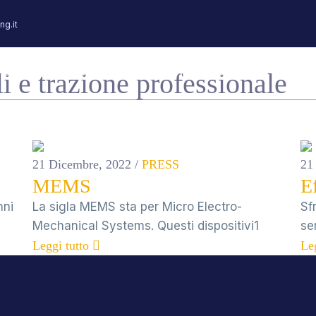
ng.it
Schede Elettroniche
Sensori
Il Nostro Metodo
Il Gru
i e trazione professionale
21 Dicembre, 2022
/
PRESS
21
MEMS
Ef
nni
La sigla MEMS sta per Micro Electro-
Sf
Mechanical Systems. Questi dispositivi1
se
Leggi tutto
Leg