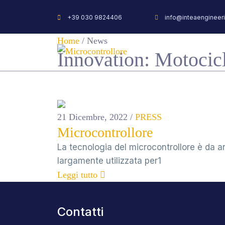
+39 030 9824406
info@inteaengineeri
Home
/
News
Innovation:
Motocicl
21 Dicembre, 2022
/
PRESS
Microcontrollore
La tecnologia del microcontrollore è da a
largamente utilizzata per1
Leggi tutto
Contatti