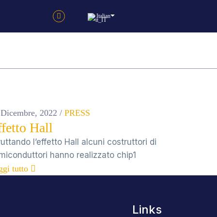
Italian
ppo
Contattaci
 Dicembre, 2022
/
PRESS
fetto Hall
ruttando l’effetto Hall alcuni costruttori di
miconduttori hanno realizzato chip1
gi tutto
Links